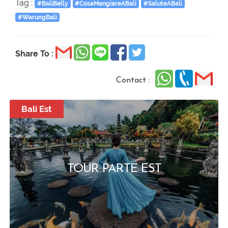
Tag :
#BaliBelly
#CosaMangiareABali
#SaluteABali
#WarungBali
Share To :
Contact :
Bali Est
TOUR PARTE EST