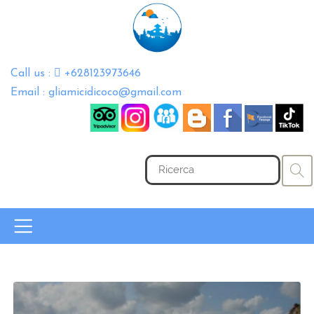
Call us :
+628123973646
Email : gliamicidicoco@gmail.com