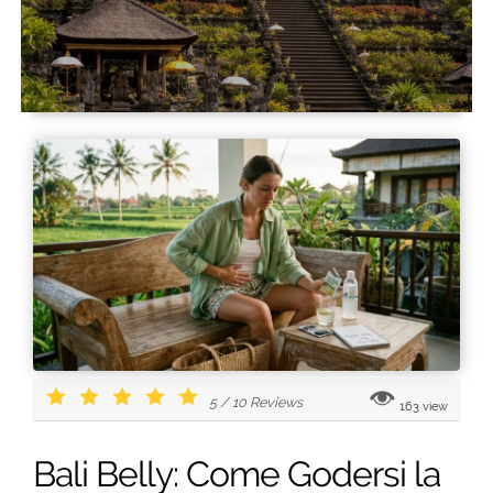
5
/
10
Reviews
163 view
Bali Belly: Come Godersi la