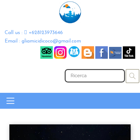
Call us :
+628123973646
Email : gliamicidicoco@gmail.com