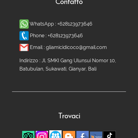
Contatto
WhatsApp :
+628123973646
Phone :
+628123973646
Email :
gliamicidicoco@gmail.com
Indirizzo : Jl. SMKI Gang Ulunsui Nomor 10,
Batubulan, Sukawati, Gianyar, Bali
Trovaci