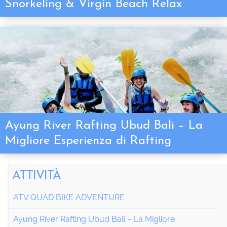
Snorkeling & Virgin Beach Relax
Ayung River Rafting Ubud Bali – La
Migliore Esperienza di Rafting
ATTIVITÀ
ATV QUAD BIKE ADVENTURE
Ayung River Rafting Ubud Bali – La Migliore