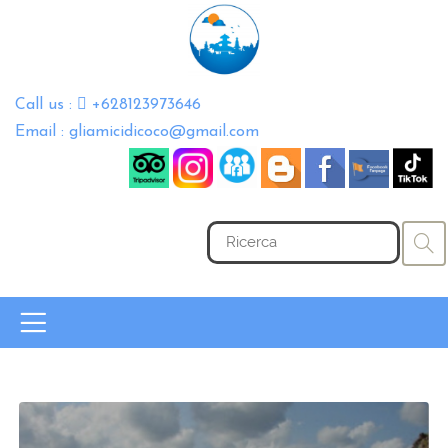
Call us :
+628123973646
Email : gliamicidicoco@gmail.com