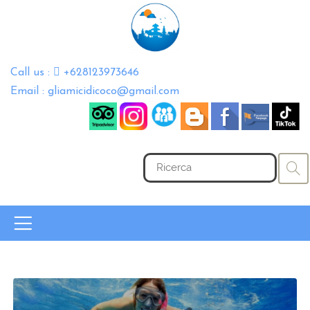
Call us :
+628123973646
Email : gliamicidicoco@gmail.com