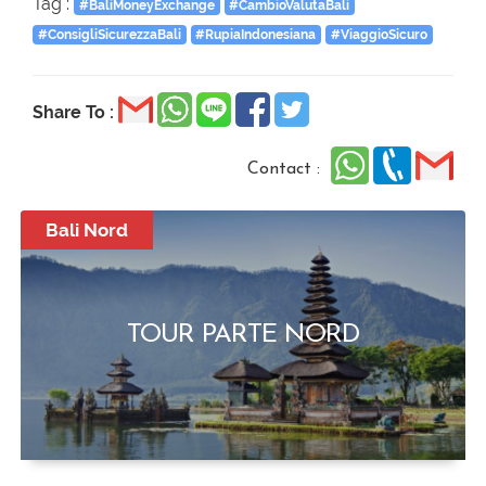
Tag :
#BaliMoneyExchange
#CambioValutaBali
#ConsigliSicurezzaBali
#RupiaIndonesiana
#ViaggioSicuro
Share To :
Contact :
Bali Nord
TOUR PARTE NORD