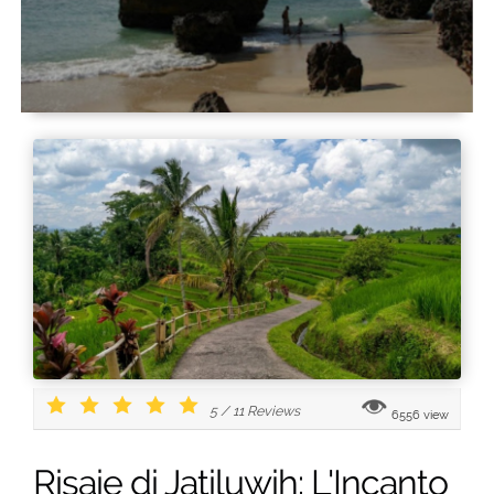
5
/
11
Reviews
6556 view
Risaie di Jatiluwih: L'Incanto