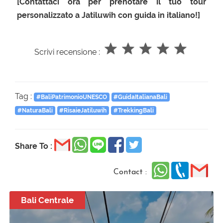
[Contattaci ora per prenotare il tuo tour
personalizzato a Jatiluwih con guida in italiano!]
Scrivi recensione :
Tag :
#BaliPatrimonioUNESCO
#GuidaItalianaBali
#NaturaBali
#RisaieJatiluwih
#TrekkingBali
Share To :
Contact :
Bali Centrale