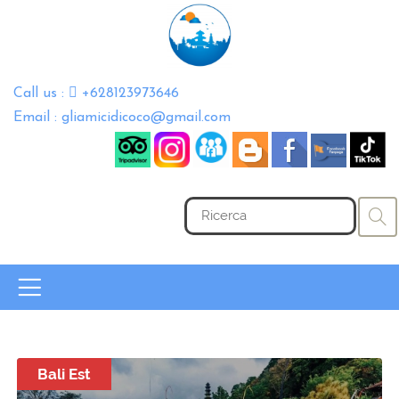
Call us :
+628123973646
Email : gliamicidicoco@gmail.com
Bali Est