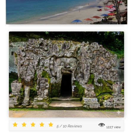
5
/
10
Reviews
1227 view