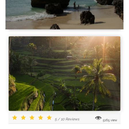
5
/
10
Reviews
5165 view