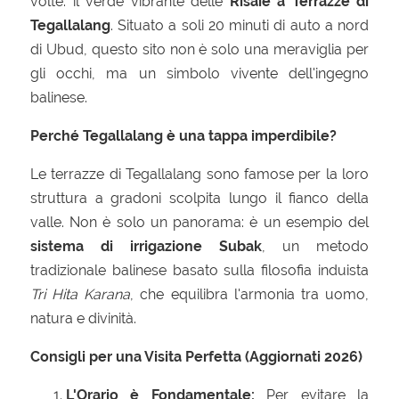
volte:
il verde vibrante delle
Risaie a Terrazze di
Tegallalang
.
Situato a soli 20 minuti di auto a nord
di Ubud,
questo sito non è solo una meraviglia per
gli occhi,
ma un simbolo vivente dell'ingegno
balinese.
Perché Tegallalang è una tappa imperdibile?
Le terrazze di Tegallalang sono famose per la loro
struttura a gradoni scolpita lungo il fianco della
valle.
Non è solo un panorama:
è un esempio del
sistema di irrigazione Subak
,
un metodo
tradizionale balinese basato sulla filosofia induista
Tri Hita Karana
,
che equilibra l'armonia tra uomo,
natura e divinità.
Consigli per una Visita Perfetta (Aggiornati 2026)
L'Orario è Fondamentale:
Per evitare la