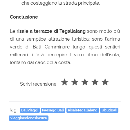
che costeggiano la strada principale.
Conclusione
Le
risaie a terrazze di Tegallalang
sono molto più
di una semplice attrazione turistica; sono l'anima
verde di Bali.
Camminare lungo questi sentieri
millenari ti farà percepire il vero ritmo dell'isola,
lontano dal caos della costa.
Scrivi recensione :
Tag :
BaliViaggi
PaesaggiBali
RisaieTegallalang
UbudBali
ViaggioIndonesia2026