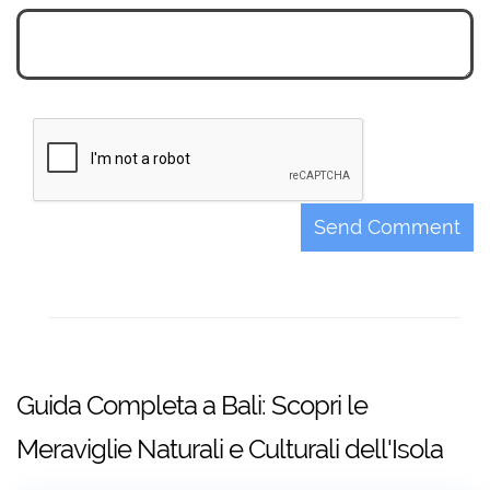
Aggiungi tour
Migliore Esperienza di Rafting
Pacchetto Combo: Blue Lagoon
Prenotazione :
Snorkeling & Virgin Beach Relax
Mr.
Pacchetto Combo: Ayung River
Mrs.
Send Comment
Rafting & Avventura in ATV a Ubud
Guida Completa a Bali: Scopri le
Meraviglie Naturali e Culturali dell'Isola